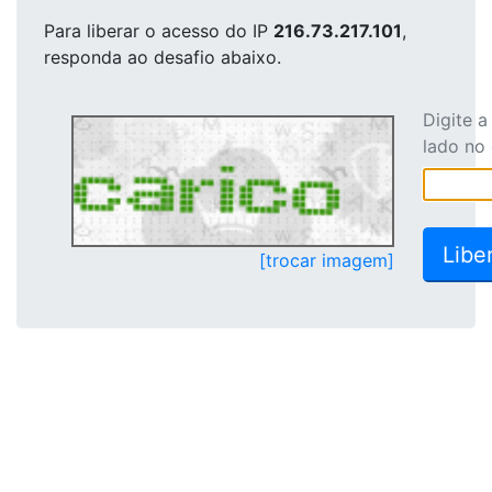
Para liberar o acesso
do IP
216.73.217.101
,
responda ao desafio abaixo.
Digite 
lado no
[trocar imagem]