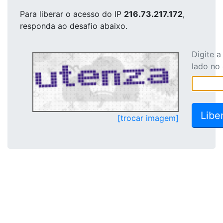
Para liberar o acesso
do IP
216.73.217.172
,
responda ao desafio abaixo.
Digite 
lado no
[trocar imagem]